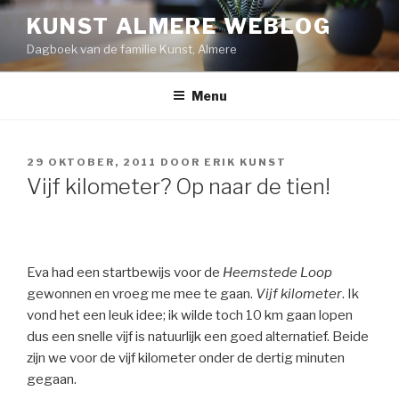
Naar
KUNST ALMERE WEBLOG
de
Dagboek van de familie Kunst, Almere
inhoud
springen
Menu
GEPLAATST
29 OKTOBER, 2011
DOOR
ERIK KUNST
OP
Vijf kilometer? Op naar de tien!
Eva had een startbewijs voor de
Heemstede Loop
gewonnen en vroeg me mee te gaan.
Vijf kilometer
. Ik
vond het een leuk idee; ik wilde toch 10 km gaan lopen
dus een snelle vijf is natuurlijk een goed alternatief. Beide
zijn we voor de vijf kilometer onder de dertig minuten
gegaan.