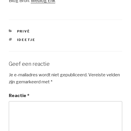
Blog Bron:
Weblog Erik
CATEGORIEËN
PRIVÉ
TAGS
IDEETJE
Geef een reactie
Je e-mailadres wordt niet gepubliceerd.
Vereiste velden
zijn gemarkeerd met
*
Reactie
*