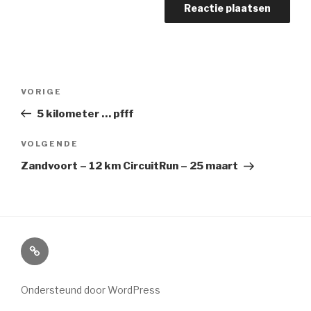
Bericht
Vorig
VORIGE
navigatie
bericht
5 kilometer … pfff
Volgend
VOLGENDE
Bericht
Zandvoort – 12 km CircuitRun – 25 maart
Home
Ondersteund door WordPress