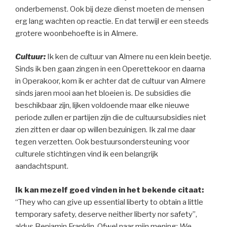
onderbemenst. Ook bij deze dienst moeten de mensen
erg lang wachten op reactie. En dat terwijl er een steeds
grotere woonbehoefte is in Almere.
Cultuur:
Ik ken de cultuur van Almere nu een klein beetje.
Sinds ik ben gaan zingen in een Operettekoor en daarna
in Operakoor, kom ik er achter dat de cultuur van Almere
sinds jaren mooi aan het bloeien is. De subsidies die
beschikbaar zijn, lijken voldoende maar elke nieuwe
periode zullen er partijen zijn die de cultuursubsidies niet
zien zitten er daar op willen bezuinigen. Ik zal me daar
tegen verzetten. Ook bestuursondersteuning voor
culturele stichtingen vind ik een belangrijk
aandachtspunt.
Ik kan mezelf goed vinden in het bekende citaat:
“They who can give up essential liberty to obtain a little
temporary safety, deserve neither liberty nor safety”,
aldus Benjamin Franklin. Ofwel naar mijn mening:
We