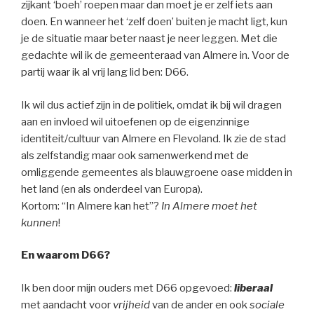
zijkant ‘boeh’ roepen maar dan moet je er zelf iets aan
doen. En wanneer het ‘zelf doen’ buiten je macht ligt, kun
je de situatie maar beter naast je neer leggen. Met die
gedachte wil ik de gemeenteraad van Almere in. Voor de
partij waar ik al vrij lang lid ben: D66.
Ik wil dus actief zijn in de politiek, omdat ik bij wil dragen
aan en invloed wil uitoefenen op de eigenzinnige
identiteit/cultuur van Almere en Flevoland. Ik zie de stad
als zelfstandig maar ook samenwerkend met de
omliggende gemeentes als blauwgroene oase midden in
het land (en als onderdeel van Europa).
Kortom: “In Almere kan het”?
In Almere moet het
kunnen
!
En waarom D66?
Ik ben door mijn ouders met D66 opgevoed:
liberaal
met aandacht voor
vrijheid
van de ander en ook
sociale