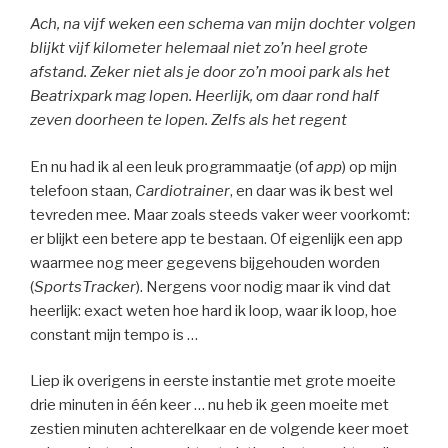
Ach, na vijf weken een schema van mijn dochter volgen
blijkt vijf kilometer helemaal niet zo’n heel grote
afstand. Zeker niet als je door zo’n mooi park als het
Beatrixpark mag lopen. Heerlijk, om daar rond half
zeven doorheen te lopen. Zelfs als het regent
En nu had ik al een leuk programmaatje (of
app
) op mijn
telefoon staan,
Cardiotrainer
, en daar was ik best wel
tevreden mee. Maar zoals steeds vaker weer voorkomt:
er blijkt een betere app te bestaan. Of eigenlijk een app
waarmee nog meer gegevens bijgehouden worden
(
SportsTracker
). Nergens voor nodig maar ik vind dat
heerlijk: exact weten hoe hard ik loop, waar ik loop, hoe
constant mijn tempo is …
Liep ik overigens in eerste instantie met grote moeite
drie minuten in één keer … nu heb ik geen moeite met
zestien minuten achterelkaar en de volgende keer moet