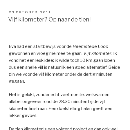
GEPLAATST
29 OKTOBER, 2011
OP
Vijf kilometer? Op naar de tien!
Eva had een startbewijs voor de
Heemstede Loop
gewonnen en vroeg me mee te gaan.
Vijf kilometer
. Ik
vond het een leuk idee; ik wilde toch 10 km gaan lopen
dus een snelle vijf is natuurlijk een goed alternatief. Beide
zijn we voor de vijf kilometer onder de dertig minuten
gegaan.
Het is gelukt, zonder echt veel moeite: we kwamen
allebei ongeveer rond de 28:30 minuten bij de vijf
kilometer finish aan. Een doelstelling halen geeft een
lekker gevoel.
De tien kilometer is een volgend project en dan ook wel