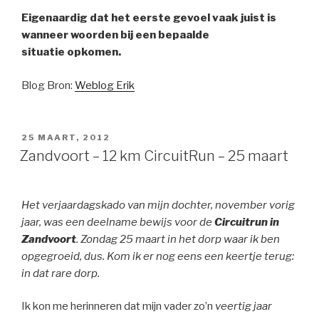
Eigenaardig dat het eerste gevoel vaak juist is
wanneer woorden bij een bepaalde
situatie
opkomen
.
Blog Bron:
Weblog Erik
GEPLAATST
25 MAART, 2012
OP
Zandvoort – 12 km CircuitRun – 25 maart
Het verjaardagskado van mijn dochter, november vorig
jaar, was een deelname bewijs voor de
Circuitrun in
Zandvoort
. Zondag 25 maart in het dorp waar ik ben
opgegroeid, dus. Kom ik er nog eens een keertje terug:
in dat rare dorp.
Ik kon me herinneren dat mijn vader zo’n
veertig jaar