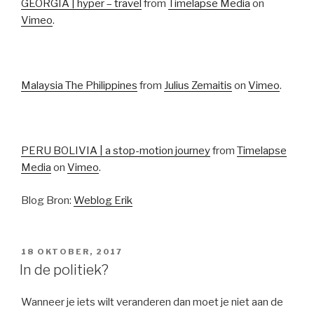
GEORGIA | hyper – travel
from
Timelapse Media
on
Vimeo
.
Malaysia The Philippines
from
Julius Zemaitis
on
Vimeo
.
PERU BOLIVIA | a stop-motion journey
from
Timelapse
Media
on
Vimeo
.
Blog Bron:
Weblog Erik
GEPLAATST
18 OKTOBER, 2017
OP
In de politiek?
Wanneer je iets wilt veranderen dan moet je niet aan de