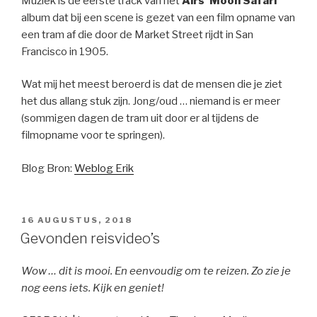
Muziek is de eerste track van het
Airs’ Moon Safari
album dat bij een scene is gezet van een film opname van
een tram af die door de Market Street rijdt in San
Francisco in 1905.
Wat mij het meest beroerd is dat de mensen die je ziet
het dus allang stuk zijn. Jong/oud … niemand is er meer
(sommigen dagen de tram uit door er al tijdens de
filmopname voor te springen).
Blog Bron:
Weblog Erik
GEPLAATST
16 AUGUSTUS, 2018
OP
Gevonden reisvideo’s
Wow … dit is mooi. En eenvoudig om te reizen. Zo zie je
nog eens iets. Kijk en geniet!