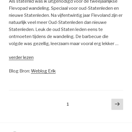
Als statenlid was ik uitgenodigd voor de tweejaarlijkse
Flevopad wandeling. Speciaal voor oud-Statenleden en
nieuwe Statenleden. Na vijfentwintig jaar Flevoland zijn er
natuurlijk veel meer Oud-Statenleden dan nieuwe
Statenleden. Leuk de oud Staten leden eens te
ontmoeten tijdens de wandeling. De barbecue die
volgde was gezellig, leerzaam maar vooral erg lekker …
“Flevopadwandeling”
verder lezen
Blog Bron:
Weblog Erik
Berichten
Volg
Pagina
1
pagi
paginering