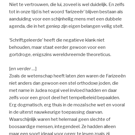
Niet te vertrouwen, die lui, zoveel is wel duidelijk. En zelfs
tot in onze tijd is het woord ‘farizeeër’ blijven bestaan als
aanduiding voor een schijnheilig mens met een dubbele
agenda, die in het geniep zijn eigen belangen veilig stelt.
‘Schriftgeleerde’ heeft die negatieve klank niet
behouden, maar staat eerder gewoon voor een
gortdroge, enigszins wereldvreemde theoreticus.
[
en verder …
]
Zoals de wetenschap heeft laten zien waren de Farizeeën
niet anders dan gewoon een stel orthodoxe joden, die
met name in Judea nogal veel invloed hadden en daar
zelfs voor een groot deel het tempelbeleid bepaalden.
Erg dogmatisch, erg thuis in de mozaïsche wet en vooral
in de uiterst nauwkeurige toepassing daarvan.
Waarschijnlijk waren het helemaal geen slechte of
boosaardige mensen, integendeel. Ze hadden alleen
maar een soort ideaal voor ogen: te leven zoals zij