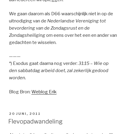
We gaan daarom als D66 waarschijnlijk niet in op de
uitnodiging van de
Nederlandse Vereniging tot
bevordering van de Zondagsrust en de
Zondagsheiliging
om eens over het een en ander van
gedachten te wisselen.
———
*) Exodus gaat daarna nog verder:
31:15
–
Wie op
den sabbatdag arbeid doet, zal zekerlijk gedood
worden.
Blog Bron:
Weblog Erik
GEPLAATST
20 JUNI, 2011
OP
Flevopadwandeling