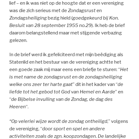
lief – en ik was niet op de hoogte dat er een vereniging
was die zich serieus met de
Zondagsrust
en
Zondagsheiliging
bezig hield (
goedgekeurd bij Kon.
Besluit van 28 september 1955 no.29
). Ik heb de brief
daarom belangstellend maar met stijgende verbazing
gelezen.
In de brief werd ik gefeliciteerd met mijn beëdiging als
Statenlid en het bestuur van de vereniging achtte het
een goede zaak mij maar eens een briefje te sturen: “
Het
is met name de zondagsrust en de zondagsheiliging
welke ons zeer ter harte gaat
” dit in het kader van “
de
liefde tot het gebod tot God van Hemel en Aarde
” en
“
de Bijbelse invulling van de Zondag, de dag des
Heeren
“.
“Op velerlei wijze wordt de zondag ontheiligd
,” volgens
de vereniging, “
door sport en spel en andere
activiteiten
zoals de zgn. koopzondagen.
De landelijke