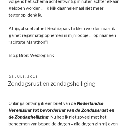
volgens het schema achtentwintig minuten achter elkaar
gelopen worden … Ik kijk daar helemaal niet meer
tegenop, denk ik.
Affijn, al snel zal het Beatrixpark te klein worden maar ik
ga het regelmatig opnemen in mijn loopje … op naar een
“achtste Marathon”!
Blog Bron:
Weblog Erik
GEPLAATST
23 JULI, 2011
OP
Zondagsrust en zondagsheiliging
Onlangs ontving ik een brief van de
Nederlandse
Vereniging tot bevordering van de Zondagsrust en
de Zondagheiliging
. Nu heb ik niet zoveel met het
benoemen van bepaalde dagen – alle dagen zijn mij even