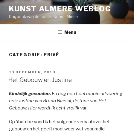
Naar
KUNST ALMERE WEBLOG
de
Dagboek van de familie Kunst, Almere
inhoud
springen
Menu
CATEGORIE:
PRIVÉ
GEPLAATST
13 DECEMBER, 2018
OP
Het Gebouw en Justine
Eindelijk gevonden.
En nog een heel mooie uitvoering
ook: Justine van Bruno Nicolai, de tune van Het
Gebouw. Hier wordt ik echt vrolijk van.
Op Youtube vond ik het volgende verhaal over het
gebouw en het geeft mooi weer wat voor radio