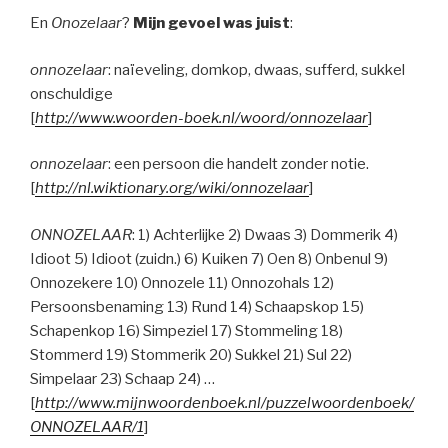
En
Onozelaar
?
Mijn gevoel was juist
:
onnozelaar
: naïeveling, domkop, dwaas, sufferd, sukkel
onschuldige
[
http://www.woorden-boek.nl/woord/onnozelaar
]
onnozelaar
: een persoon die handelt zonder notie.
[
http://nl.wiktionary.org/wiki/onnozelaar
]
ONNOZELAAR
: 1) Achterlijke 2) Dwaas 3) Dommerik 4)
Idioot 5) Idioot (zuidn.) 6) Kuiken 7) Oen 8) Onbenul 9)
Onnozekere 10) Onnozele 11) Onnozohals 12)
Persoonsbenaming 13) Rund 14) Schaapskop 15)
Schapenkop 16) Simpeziel 17) Stommeling 18)
Stommerd 19) Stommerik 20) Sukkel 21) Sul 22)
Simpelaar 23) Schaap 24) …
[
http://www.mijnwoordenboek.nl/puzzelwoordenboek/
ONNOZELAAR/1
]