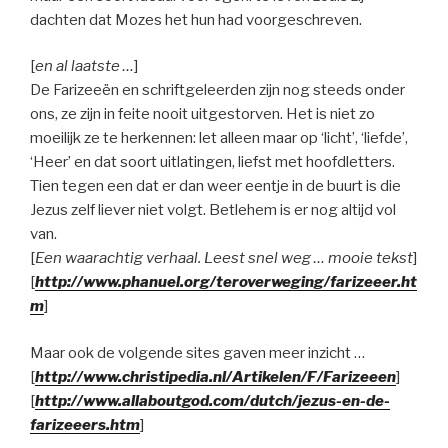
dachten dat Mozes het hun had voorgeschreven.
[
en al laatste …
]
De Farizeeën en schriftgeleerden zijn nog steeds onder
ons, ze zijn in feite nooit uitgestorven. Het is niet zo
moeilijk ze te herkennen: let alleen maar op ‘licht’, ‘liefde’,
‘Heer’ en dat soort uitlatingen, liefst met hoofdletters.
Tien tegen een dat er dan weer eentje in de buurt is die
Jezus zelf liever niet volgt. Betlehem is er nog altijd vol
van.
[
Een waarachtig verhaal. Leest snel weg … mooie tekst
]
[
http://www.phanuel.org/teroverweging/farizeeer.ht
m
]
Maar ook de volgende sites gaven meer inzicht …
[
http://www.christipedia.nl/Artikelen/F/Farizeeen
]
[
http://www.allaboutgod.com/dutch/jezus-en-de-
farizeeers.htm
]