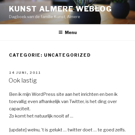
Naar
KUNST ALMERE WEBLOG
de
Dagboek van de familie Kunst, Almere
inhoud
springen
Menu
CATEGORIE:
UNCATEGORIZED
GEPLAATST
14 JUNI, 2011
OP
Ook lastig
Ben ik mijn WordPress site aan het inrichten en ben ik
toevallig even afhankelijk van Twitter, is het ding over
capaciteit.
Zo komt het natuurlijk nooit af …
[update] welnu, ’t is gelukt … twitter doet … te goed zelfs.