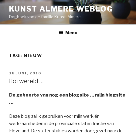
Naar
KUNST ALMERE WEBLOG
de
Dagboek van de familie Kunst, Almere
inhoud
springen
Menu
TAG:
NIEUW
GEPLAATST
18 JUNI, 2010
OP
Hoi wereld …
De geboorte van nog een blogsite … mijn blogsite
…
Deze blog zal ik gebruiken voor mijn werk én
werkzaamheden in de provinciale staten fractie van
Flevoland. De statenstukjes worden doorgezet naar de